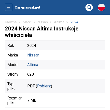
Car-manual.net
Główna
Marki
Nissan
Altima
2024
2024 Nissan Altima Instrukcje
właściciela
Rok
2024
Marka
Nissan
Model
Altima
Strony
620
Typ
PDF (
Pobierz
)
pliku
Rozmiar
7 MB
pliku