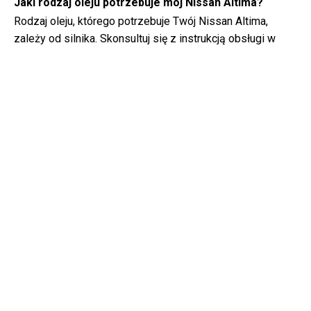
Jaki rodzaj oleju potrzebuje mój Nissan Altima?
Rodzaj oleju, którego potrzebuje Twój Nissan Altima,
zależy od silnika. Skonsultuj się z instrukcją obsługi w
celu uzyskania informacji na temat zalecanej lepkości i
specyfikacji oleju.
Czym dokładnie jest numer VIN?
Numer VIN, znany również jako numer identyfikacyjny
pojazdu, służy jako unikalny identyfikator każdego pojazdu.
Najlepiej jest skonsultować się z instrukcją obsługi
Nissan Altima (2024) w celu uzyskania dokładnej
lokalizacji numeru VIN.
Gdzie mogę znaleźć informacje na temat zakresu
gwarancji mojego Nissan Altima?
Szczegółowe informacje na temat zakresu gwarancji
Twojego Nissan Altima (2024) znajdują się w książeczce
gwarancyjnej dostarczonej wraz z pojazdem. Zazwyczaj