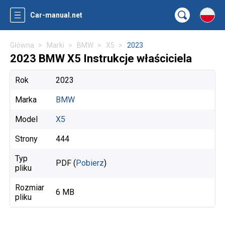
Car-manual.net
Główna
Marki
BMW
X5
2023
2023 BMW X5 Instrukcje właściciela
Rok
2023
Marka
BMW
Model
X5
Strony
444
Typ
PDF (
Pobierz
)
pliku
Rozmiar
6 MB
pliku