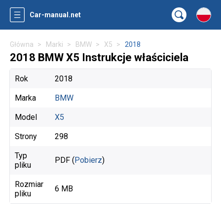
Car-manual.net
Główna
Marki
BMW
X5
2018
2018 BMW X5 Instrukcje właściciela
Rok
2018
Marka
BMW
Model
X5
Strony
298
Typ
PDF (
Pobierz
)
pliku
Rozmiar
6 MB
pliku