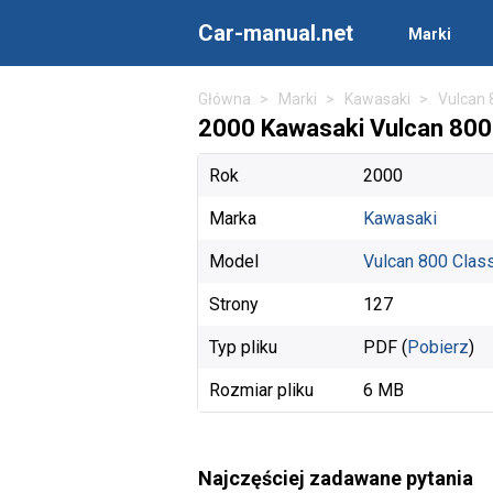
Car-manual.net
Marki
Główna
Marki
Kawasaki
Vulcan 
2000 Kawasaki Vulcan 800 C
Rok
2000
Marka
Kawasaki
Model
Vulcan 800 Clas
Strony
127
Typ pliku
PDF (
Pobierz
)
Rozmiar pliku
6 MB
Najczęściej zadawane pytania