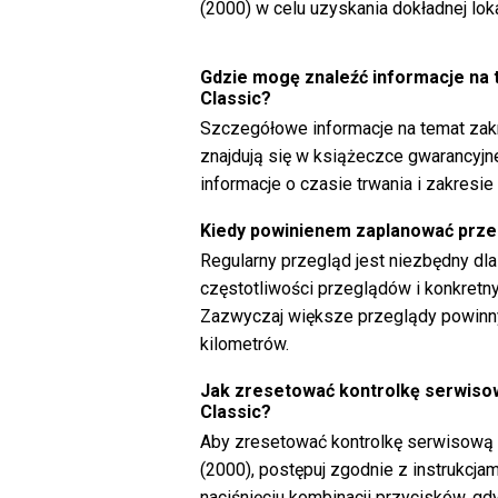
(2000) w celu uzyskania dokładnej loka
Gdzie mogę znaleźć informacje na 
Classic?
Szczegółowe informacje na temat zak
znajdują się w książeczce gwarancyjn
informacje o czasie trwania i zakresi
Kiedy powinienem zaplanować prze
Regularny przegląd jest niezbędny dl
częstotliwości przeglądów i konkretn
Zazwyczaj większe przeglądy powinny
kilometrów.
Jak zresetować kontrolkę serwisow
Classic?
Aby zresetować kontrolkę serwisową n
(2000), postępuj zgodnie z instrukcjam
naciśnięciu kombinacji przycisków, gdy