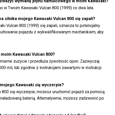
rozważyć wymianę płynu hamulcowego w moim Kawasaki?
o w Twoim Kawasaki Vulcan 800 (1999) co dwa lata.
ka silnika mojego Kawasaki Vulcan 800 się zapali?
aki Vulcan 800 (1999) się zapali, oznacza to potencjalny
sultowanie pojazdu z wykwalifikowanym mechanikiem, aby
w moim Kawasaki Vulcan 800?
ierne zużycie i przedłuża żywotność opon. Zazwyczaj
000 mil, lub zgodnie z instrukcjami zawartymi w instrukcji
a mojego Kawasaki się wyczerpie?
an 800 się wyczerpie, możesz uruchomić pojazd za pomocą
z naładowaną baterią. Alternatywnie, możesz zadzwonić po