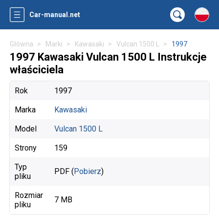
Car-manual.net
Główna
Marki
Kawasaki
Vulcan 1500 L
1997
1997 Kawasaki Vulcan 1500 L Instrukcje
właściciela
Rok
1997
Marka
Kawasaki
Model
Vulcan 1500 L
Strony
159
Typ
PDF (
Pobierz
)
pliku
Rozmiar
7 MB
pliku