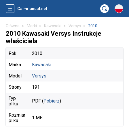
Car-manual.net
Główna
Marki
Kawasaki
Versys
2010
2010 Kawasaki Versys Instrukcje
właściciela
Rok
2010
Marka
Kawasaki
Model
Versys
Strony
191
Typ
PDF (
Pobierz
)
pliku
Rozmiar
1 MB
pliku