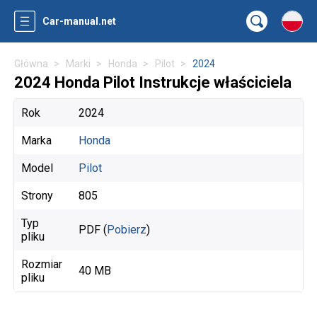
Car-manual.net
Główna
Marki
Honda
Pilot
2024
2024 Honda Pilot Instrukcje właściciela
Rok
2024
Marka
Honda
Model
Pilot
Strony
805
Typ
PDF (
Pobierz
)
pliku
Rozmiar
40 MB
pliku