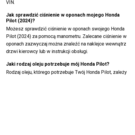
VIN.
Jak sprawdzić ciśnienie w oponach mojego Honda
Pilot (2024)?
Możesz sprawdzić ciśnienie w oponach swojego Honda
Pilot (2024) za pomocą manometru. Zalecane ciśnienie w
oponach zazwyczaj można znaleźć na naklejce wewnątrz
drzwi kierowcy lub w instrukcji obsługi.
Jaki rodzaj oleju potrzebuje mój Honda Pilot?
Rodzaj oleju, którego potrzebuje Twój Honda Pilot, zależy
od silnika. Skonsultuj się z instrukcją obsługi w celu
uzyskania informacji na temat zalecanej lepkości i
specyfikacji oleju.
Czym dokładnie jest numer VIN?
Numer VIN, znany również jako numer identyfikacyjny
pojazdu, służy jako unikalny identyfikator każdego pojazdu.
Najlepiej jest skonsultować się z instrukcją obsługi Honda