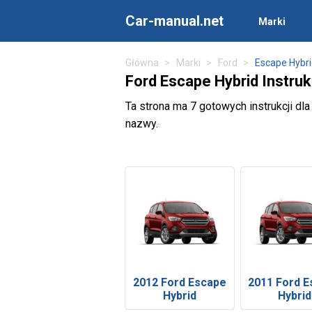
Car-manual.net
Marki
Główna
Marki
Ford
Escape Hybr
Ford Escape Hybrid Instruk
Ta strona ma 7 gotowych instrukcji dl
nazwy.
2012 Ford Escape
2011 Ford 
Hybrid
Hybrid