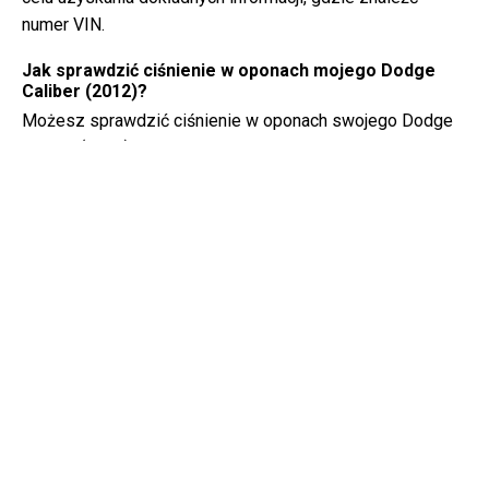
numer VIN.
Jak sprawdzić ciśnienie w oponach mojego Dodge
Caliber (2012)?
Możesz sprawdzić ciśnienie w oponach swojego Dodge
Caliber (2012) za pomocą manometru. Zalecane ciśnienie
w oponach zazwyczaj można znaleźć na naklejce
wewnątrz drzwi kierowcy lub w instrukcji obsługi.
Jaki rodzaj oleju potrzebuje mój Dodge Caliber?
Rodzaj oleju, którego potrzebuje Twój Dodge Caliber,
zależy od silnika. Skonsultuj się z instrukcją obsługi w
celu uzyskania informacji na temat zalecanej lepkości i
specyfikacji oleju.
Czym dokładnie jest numer VIN?
Numer VIN, znany również jako numer identyfikacyjny
pojazdu, służy jako unikalny identyfikator każdego pojazdu.