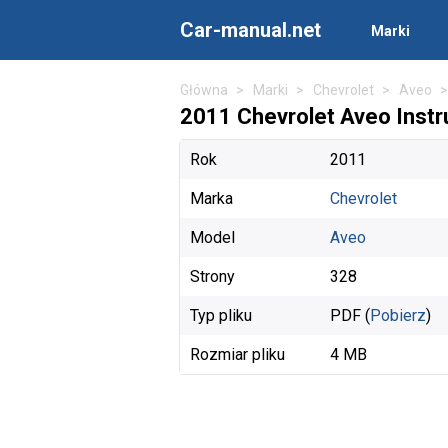
Car-manual.net
Marki
Główna
Marki
Chevrolet
Aveo
2011 Chevrolet Aveo Instru
Rok
2011
Marka
Chevrolet
Model
Aveo
Strony
328
Typ pliku
PDF (
Pobierz
)
Rozmiar pliku
4 MB