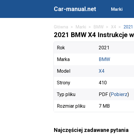
Car-manual.net
Marki
Główna
Marki
BMW
X4
2021
2021 BMW X4 Instrukcje wł
Rok
2021
Marka
BMW
Model
X4
Strony
410
Typ pliku
PDF (
Pobierz
)
Rozmiar pliku
7 MB
Najczęściej zadawane pytania