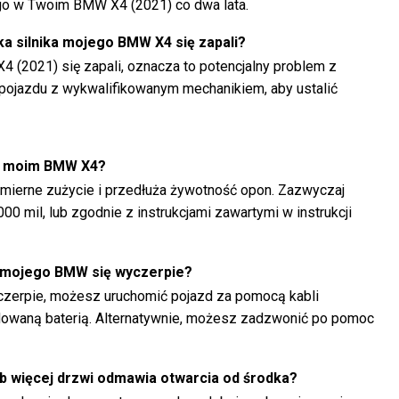
go w Twoim BMW X4 (2021) co dwa lata.
lka silnika mojego BMW X4 się zapali?
4 (2021) się zapali, oznacza to potencjalny problem z
pojazdu z wykwalifikowanym mechanikiem, aby ustalić
 w moim BMW X4?
ierne zużycie i przedłuża żywotność opon. Zazwyczaj
000 mil, lub zgodnie z instrukcjami zawartymi w instrukcji
ia mojego BMW się wyczerpie?
czerpie, możesz uruchomić pojazd za pomocą kabli
adowaną baterią. Alternatywnie, możesz zadzwonić po pomoc
lub więcej drzwi odmawia otwarcia od środka?