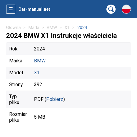
Car-manual.net
Główna
Marki
BMW
X1
2024
2024 BMW X1 Instrukcje właściciela
Rok
2024
Marka
BMW
Model
X1
Strony
392
Typ
PDF (
Pobierz
)
pliku
Rozmiar
5 MB
pliku