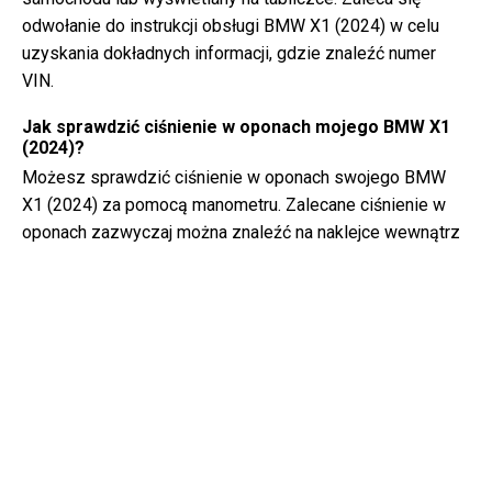
odwołanie do instrukcji obsługi BMW X1 (2024) w celu
uzyskania dokładnych informacji, gdzie znaleźć numer
VIN.
Jak sprawdzić ciśnienie w oponach mojego BMW X1
(2024)?
Możesz sprawdzić ciśnienie w oponach swojego BMW
X1 (2024) za pomocą manometru. Zalecane ciśnienie w
oponach zazwyczaj można znaleźć na naklejce wewnątrz
drzwi kierowcy lub w instrukcji obsługi.
Jaki rodzaj oleju potrzebuje mój BMW X1?
Rodzaj oleju, którego potrzebuje Twój BMW X1, zależy od
silnika. Skonsultuj się z instrukcją obsługi w celu
uzyskania informacji na temat zalecanej lepkości i
specyfikacji oleju.
Czym dokładnie jest numer VIN?