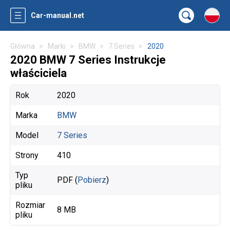
Car-manual.net
Główna
Marki
BMW
7 Series
2020
2020 BMW 7 Series Instrukcje
właściciela
Rok
2020
Marka
BMW
Model
7 Series
Strony
410
Typ
PDF (
Pobierz
)
pliku
Rozmiar
8 MB
pliku