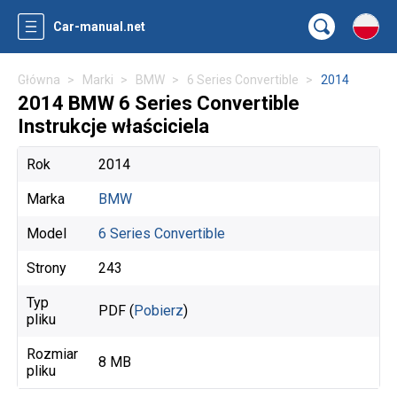
Car-manual.net
Główna
Marki
BMW
6 Series Convertible
2014
2014 BMW 6 Series Convertible
Instrukcje właściciela
Rok
2014
Marka
BMW
Model
6 Series Convertible
Strony
243
Typ
PDF (
Pobierz
)
pliku
Rozmiar
8 MB
pliku